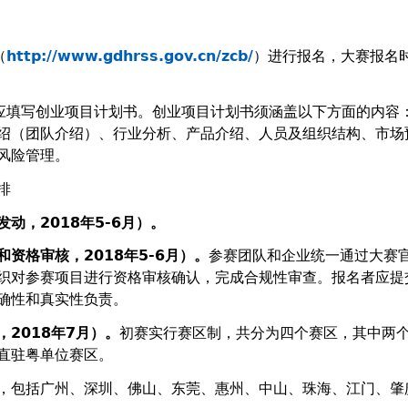
（
http://www.gdhrss.gov.cn/zcb/
）进行报名，大赛报名时
应填写创业项目计划书。创业项目计划书须涵盖以下方面的内容
绍（团队介绍）、行业分析、产品介绍、人员及组织结构、市场
风险管理。
排
发动，
2018
年
5-6
月）。
和资格审核，
2018
年
5-6
月）。
参赛团队和企业统一通过大赛
织对参赛项目进行资格审核确认，完成合规性审查。报名者应提
确性和真实性负责。
，
2018
年
7
月）。
初赛实行赛区制，共分为四个赛区，其中两
直驻粤单位赛区。
，包括广州、深圳、佛山、东莞、惠州、中山、珠海、江门、肇