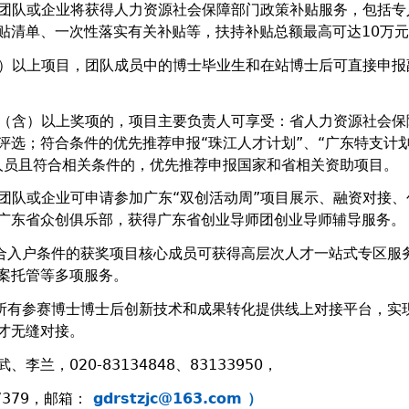
团队或企业将获得人力资源社会保障部门政策补贴服务，包括专
贴清单、一次性落实有关补贴等，扶持补贴总额最高可达10万
）以上项目，团队成员中的博士毕业生和在站博士后可直接申报
（含）以上奖项的，项目主要负责人可享受：省人力资源社会保
评选；符合条件的优先推荐申报“珠江人才计划”、“广东特支计划
人员且符合相关条件的，优先推荐申报国家和省相关资助项目。
团队或企业可申请参加广东“双创活动周”项目展示、融资对接、
广东省众创俱乐部，获得广东省创业导师团创业导师辅导服务。
合入户条件的获奖项目核心成员可获得高层次人才一站式专区服
案托管等多项服务。
所有参赛博士博士后创新技术和成果转化提供线上对接平台，实
才无缝对接。
李兰，020-83134848、83133950，
7379，邮箱：
gdrstzjc@163.com
）