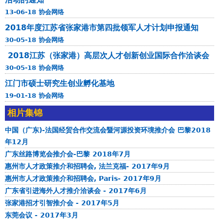
y
批
13-06-18 协会网络
u
领
a
2018年度江苏省张家港市第四批领军人才计划申报通知
军
n
30-05-18 协会网络
人
d
才
2018江苏（张家港）高层次人才创新创业国际合作洽谈会
u
计
30-05-18 协会网络
G
划
江门市硕士研究生创业孵化基地
u
申
19-01-18 协会网络
a
报
n
相片集锦
g
中国（广东)-法国经贸合作交流会暨河源投资环境推介会 巴黎2018
d
年12月
o
广东丝路博览会推介会-巴黎 2018年7月
n
惠州市人才政策推介和招聘会, 法兰克福- 2017年9月
g
惠州市人才政策推介和招聘会, Paris- 2017年9月
广东省引进海外人才推介洽谈会 - 2017年6月
张家港招才引智推介会 - 2017年5月
东莞会议 - 2017年3月