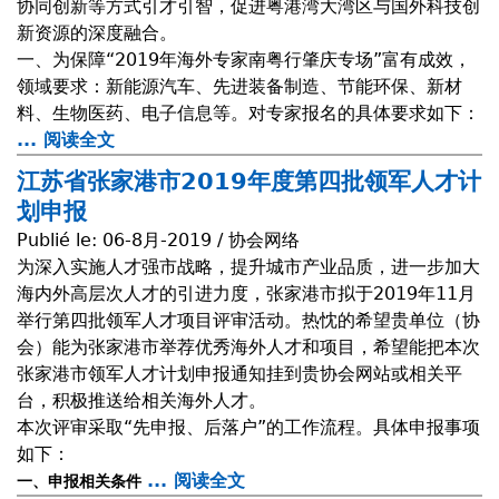
协同创新等方式引才引智，促进粤港湾大湾区与国外科技创
i
新资源的深度融合。
o
一、为保障“2019年海外专家南粤行肇庆专场”富有成效，
n
领域要求：新能源汽车、先进装备制造、节能环保、新材
d
料、生物医药、电子信息等。对专家报名的具体要求如下：
e
... 阅读全文
a
l
b
a
江苏省张家港市2019年度第四批领军人才计
o
d
划申报
u
é
Publié le:
06-8月-2019 / 协会网络
t
l
为深入实施人才强市战略，提升城市产业品质，进一步加大
2
é
海内外高层次人才的引进力度，张家港市拟于2019年11月
0
g
举行第四批领军人才项目评审活动。热忱的希望贵单位（协
1
a
会）能为张家港市举荐优秀海外人才和项目，希望能把本次
9
t
张家港市领军人才计划申报通知挂到贵协会网站或相关平
年
i
台，积极推送给相关海外人才。
海
o
本次评审采取“先申报、后落户”的工作流程。具体申报事项
外
n
如下：
专
d
... 阅读全文
a
一、申报相关条件
家
e