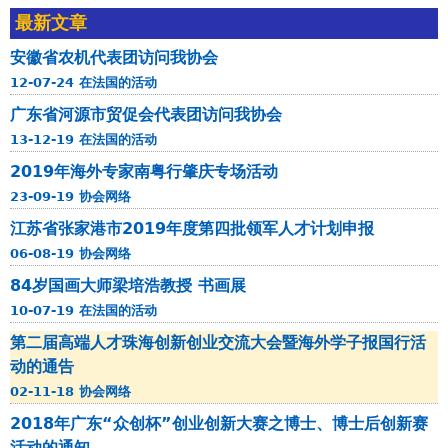
b
南
最新文章
l
o
粤
a
u
安徽省农机代表团访问我协会
行
m
t
12-07-24 在法国的活动
肇
u
江
庆
广东省河源市贸促会代表团访问我协会
n
苏
专
13-12-19 在法国的活动
i
省
场
c
2019年海外专家南粤行肇庆专场活动
张
活
i
23-09-19 协会网络
家
动
p
港
江苏省张家港市2019年度第四批领军人才计划申报
a
市
06-08-19 协会网络
l
2
84岁国画大师梁培浩教授 书画展
i
0
t
10-07-19 在法国的活动
1
é
第二届高端人才珠海创新创业交流大会暨海外学子报国行活
9
d
动的通告
年
e
度
02-11-18 协会网络
H
第
2018年广东“众创杯”创业创新大赛之博士、博士后创新赛
e
四
活动的通知