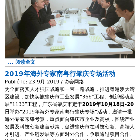
... 阅读全文
a
b
2019年海外专家南粤行肇庆专场活动
o
Publié le:
23-9月-2019 / 协会网络
u
为全面落实人才强国战略和一带一路战略，推进粤港澳大湾
t
区建设，加快实施肇庆市工业发展“366”工程、创新驱动发
R
展“1133”工程，广东省肇庆市定于
2019年10月18日-20
é
日
举办“2019年海外专家南粤行肇庆专场”活动，邀请一批
c
海外专家来肇考察，重点面向肇庆市企业及高校，围绕产业
e
发展及科技创新建言献策，促进肇庆市在科技创新、高端人
p
才引进、产业链发展等方面对外合作，争取通过项目合作、
t