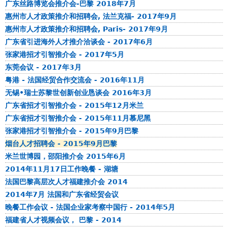
江
广东丝路博览会推介会-巴黎 2018年7月
庆
n
苏
专
惠州市人才政策推介和招聘会, 法兰克福- 2017年9月
i
省
场
惠州市人才政策推介和招聘会, Paris- 2017年9月
c
张
活
广东省引进海外人才推介洽谈会 - 2017年6月
i
家
动
张家港招才引智推介会 - 2017年5月
p
港
东莞会议 - 2017年3月
a
市
粤港 - 法国经贸合作交流会 - 2016年11月
l
2
无锡•瑞士苏黎世创新创业恳谈会 2016年3月
i
0
广东省招才引智推介会 - 2015年12月米兰
t
1
广东省招才引智推介会 - 2015年11月慕尼黑
é
9
d
张家港招才引智推介会 - 2015年9月巴黎
年
e
烟台人才招聘会 - 2015年9月巴黎
度
H
米兰世博园，邵阳推介会 2015年6月
第
e
2014年11月17日工作晚餐 - 湖塘
四
y
法国巴黎高层次人才福建推介会 2014
批
u
2014年7月 法国和广东省经贸会议
领
a
晚餐工作会议 - 法国企业家考察中国行 - 2014年5月
军
n
福建省人才视频会议， 巴黎 - 2014
人