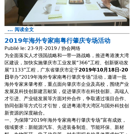
... 阅读全文
a
b
2019年海外专家南粤行肇庆专场活动
o
Publié le:
23-9月-2019 / 协会网络
u
为全面落实人才强国战略和一带一路战略，推进粤港澳大湾
t
区建设，加快实施肇庆市工业发展“366”工程、创新驱动发
R
展“1133”工程，广东省肇庆市定于
2019年10月18日-20
é
日
举办“2019年海外专家南粤行肇庆专场”活动，邀请一批
c
海外专家来肇考察，重点面向肇庆市企业及高校，围绕产业
e
发展及科技创新建言献策，促进肇庆市在科技创新、高端人
p
才引进、产业链发展等方面对外合作，争取通过项目合作、
t
协同创新等方式引才引智，促进粤港湾大湾区与国外科技创
i
新资源的深度融合。
o
一、为保障“2019年海外专家南粤行肇庆专场”富有成效，
n
领域要求：新能源汽车、先进装备制造、节能环保、新材
d