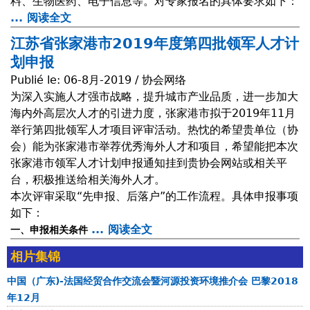
料、生物医药、电子信息等。对专家报名的具体要求如下：
e
... 阅读全文
a
l
b
a
江苏省张家港市2019年度第四批领军人才计
o
d
划申报
u
é
Publié le:
06-8月-2019 / 协会网络
t
l
为深入实施人才强市战略，提升城市产业品质，进一步加大
2
é
海内外高层次人才的引进力度，张家港市拟于2019年11月
0
g
举行第四批领军人才项目评审活动。热忱的希望贵单位（协
1
a
会）能为张家港市举荐优秀海外人才和项目，希望能把本次
9
t
张家港市领军人才计划申报通知挂到贵协会网站或相关平
年
i
台，积极推送给相关海外人才。
海
o
本次评审采取“先申报、后落户”的工作流程。具体申报事项
外
n
如下：
专
d
... 阅读全文
a
一、申报相关条件
家
e
b
南
相片集锦
l
o
粤
a
u
中国（广东)-法国经贸合作交流会暨河源投资环境推介会 巴黎2018
行
m
t
年12月
肇
u