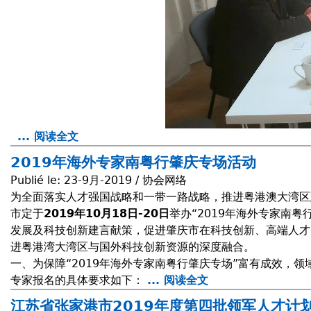
... 阅读全文
a
b
2019年海外专家南粤行肇庆专场活动
o
Publié le:
23-9月-2019 / 协会网络
u
为全面落实人才强国战略和一带一路战略，推进粤港澳大湾区建设
t
市定于
2019年10月18日-20日
举办“2019年海外专家南
R
发展及科技创新建言献策，促进肇庆市在科技创新、高端人才
é
进粤港湾大湾区与国外科技创新资源的深度融合。
c
一、为保障“2019年海外专家南粤行肇庆专场”富有成效，
e
专家报名的具体要求如下：
... 阅读全文
a
p
b
t
江苏省张家港市2019年度第四批领军人才计