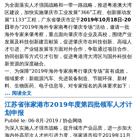
u
为全面落实人才强国战略和一带一路战略，推进粤港澳大湾
t
区建设，加快实施肇庆市工业发展“366”工程、创新驱动发
R
展“1133”工程，广东省肇庆市定于
2019年10月18日-20
é
日
举办“2019年海外专家南粤行肇庆专场”活动，邀请一批
c
海外专家来肇考察，重点面向肇庆市企业及高校，围绕产业
e
发展及科技创新建言献策，促进肇庆市在科技创新、高端人
p
才引进、产业链发展等方面对外合作，争取通过项目合作、
t
协同创新等方式引才引智，促进粤港湾大湾区与国外科技创
i
新资源的深度融合。
o
一、为保障“2019年海外专家南粤行肇庆专场”富有成效，
n
领域要求：新能源汽车、先进装备制造、节能环保、新材
d
料、生物医药、电子信息等。对专家报名的具体要求如下：
e
... 阅读全文
a
l
b
a
江苏省张家港市2019年度第四批领军人才计
o
d
划申报
u
é
Publié le:
06-8月-2019 / 协会网络
t
l
为深入实施人才强市战略，提升城市产业品质，进一步加大
2
é
海内外高层次人才的引进力度，张家港市拟于2019年11月