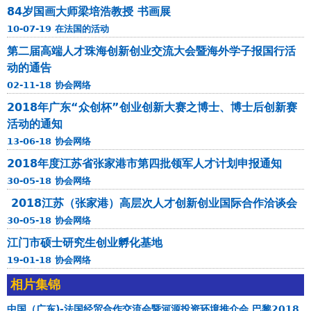
2
84岁国画大师梁培浩教授 书画展
i
0
t
10-07-19 在法国的活动
1
é
第二届高端人才珠海创新创业交流大会暨海外学子报国行活
9
d
动的通告
年
e
度
02-11-18 协会网络
H
第
2018年广东“众创杯”创业创新大赛之博士、博士后创新赛
e
四
活动的通知
y
批
13-06-18 协会网络
u
领
a
2018年度江苏省张家港市第四批领军人才计划申报通知
军
n
30-05-18 协会网络
人
d
才
2018江苏（张家港）高层次人才创新创业国际合作洽谈会
u
计
30-05-18 协会网络
G
划
江门市硕士研究生创业孵化基地
u
申
19-01-18 协会网络
a
报
n
相片集锦
g
中国（广东)-法国经贸合作交流会暨河源投资环境推介会 巴黎2018