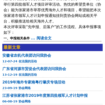
0
g
举行第四批领军人才项目评审活动。热忱的希望贵单位（协
1
a
会）能为张家港市举荐优秀海外人才和项目，希望能把本次
9
t
张家港市领军人才计划申报通知挂到贵协会网站或相关平
年
i
台，积极推送给相关海外人才。
海
o
本次评审采取“先申报、后落户”的工作流程。具体申报事项
外
n
如下：
专
d
... 阅读全文
a
一、申报相关条件
家
e
b
南
最新文章
l
o
粤
a
u
安徽省农机代表团访问我协会
行
m
t
12-07-24 在法国的活动
肇
u
江
庆
广东省河源市贸促会代表团访问我协会
n
苏
专
13-12-19 在法国的活动
i
省
场
c
2019年海外专家南粤行肇庆专场活动
张
活
i
23-09-19 协会网络
家
动
p
港
江苏省张家港市2019年度第四批领军人才计划申报
a
市
06-08-19 协会网络
l