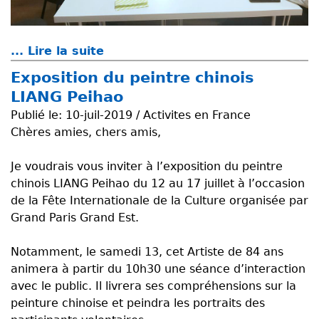
... Lire la suite
d
e
Exposition du peintre chinois
R
LIANG Peihao
é
Publié le:
10-juil-2019 / Activites en France
c
Chères amies, chers amis,
e
p
Je voudrais vous inviter à l’exposition du peintre
t
chinois LIANG Peihao du 12 au 17 juillet à l’occasion
i
de la Fête Internationale de la Culture organisée par
o
Grand Paris Grand Est.
n
d
Notamment, le samedi 13, cet Artiste de 84 ans
e
animera à partir du 10h30 une séance d’interaction
l
avec le public. Il livrera ses compréhensions sur la
a
peinture chinoise et peindra les portraits des
d