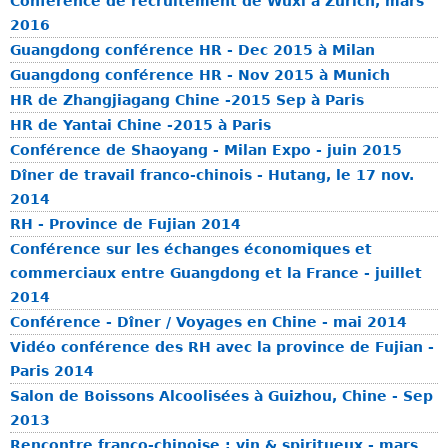
Conférence de recruitement de Wuxi à Zurich, mars
c
e
n
2016
o
i
g
Guangdong conférence HR - Dec 2015 à Milan
n
h
d
Guangdong conférence HR - Nov 2015 à Munich
o
a
o
HR de Zhangjiagang Chine -2015 Sep à Paris
m
o
n
HR de Yantai Chine -2015 à Paris
i
g
Conférence de Shaoyang - Milan Expo - juin 2015
q
Dîner de travail franco-chinois - Hutang, le 17 nov.
u
2014
e
RH - Province de Fujian 2014
d
Conférence sur les échanges économiques et
e
commerciaux entre Guangdong et la France - juillet
l
2014
a
Conférence - Dîner / Voyages en Chine - mai 2014
p
Vidéo conférence des RH avec la province de Fujian -
r
Paris 2014
o
Salon de Boissons Alcoolisées à Guizhou, Chine - Sep
v
2013
i
n
Rencontre franco-chinoise : vin & spiritueux - mars