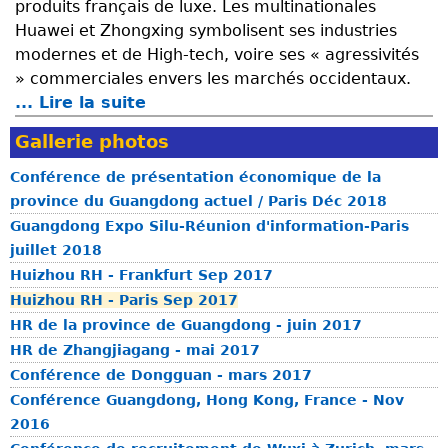
produits français de luxe. Les multinationales
e
p
Huawei et Zhongxing symbolisent ses industries
i
a
modernes et de High-tech, voire ses « agressivités
n
l
» commerciales envers les marchés occidentaux.
t
i
... Lire la suite
d
r
t
e
e
é
Gallerie photos
P
c
d
r
h
Conférence de présentation économique de la
e
é
i
province du Guangdong actuel / Paris Déc 2018
H
s
n
Guangdong Expo Silu-Réunion d'information-Paris
e
e
o
juillet 2018
y
n
i
Huizhou RH - Frankfurt Sep 2017
u
t
s
Huizhou RH - Paris Sep 2017
a
a
L
HR de la province de Guangdong - juin 2017
n
t
I
d
HR de Zhangjiagang - mai 2017
i
A
u
Conférence de Dongguan - mars 2017
o
N
G
Conférence Guangdong, Hong Kong, France - Nov
n
G
u
2016
é
P
a