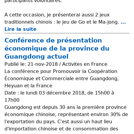
participants volontaires.
é
l
A cette occasion, je présenterai aussi 2 jeux
é
traditionnels chinois : le jeu de Go et le Ma-jong.
...
g
Lire la suite
d
a
e
t
Conférence de présentation
E
i
économique de la province du
x
o
Guangdong actuel
p
n
Publié le:
21-nov-2018 / Activites en France
o
d
La conférence pour Promouvoir la Coopération
s
e
Économique et Commerciale entre Guangdong,
i
l
Heyuan et la France
t
a
Date : le lundi 03 décembre 2018, de 15h00 à
i
m
17h00
o
u
Guangdong est depuis 30 ans la première province
n
n
économique chinoise, représentant environ 30% de
d
i
l'exportation du pays. C'est aussi un haut lieu
u
c
d'importation chinoise et de consommation des
p
i