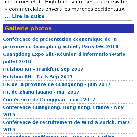
modernes et de High-tech, voire ses « agressivités
n
l
» commerciales envers les marchés occidentaux.
t
i
... Lire la suite
d
r
t
e
e
é
Gallerie photos
P
c
d
r
h
Conférence de présentation économique de la
e
é
i
province du Guangdong actuel / Paris Déc 2018
H
s
n
Guangdong Expo Silu-Réunion d'information-Paris
e
e
o
juillet 2018
y
n
i
Huizhou RH - Frankfurt Sep 2017
u
t
s
Huizhou RH - Paris Sep 2017
a
a
L
HR de la province de Guangdong - juin 2017
n
t
I
d
HR de Zhangjiagang - mai 2017
i
A
u
Conférence de Dongguan - mars 2017
o
N
G
Conférence Guangdong, Hong Kong, France - Nov
n
G
u
2016
é
P
a
Conférence de recruitement de Wuxi à Zurich, mars
c
e
n
2016
o
i
g