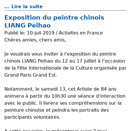
... Lire la suite
d
e
Exposition du peintre chinois
R
LIANG Peihao
é
Publié le:
10-juil-2019 / Activites en France
c
Chères amies, chers amis,
e
p
Je voudrais vous inviter à l’exposition du peintre
t
chinois LIANG Peihao du 12 au 17 juillet à l’occasion
i
de la Fête Internationale de la Culture organisée par
o
Grand Paris Grand Est.
n
d
Notamment, le samedi 13, cet Artiste de 84 ans
e
animera à partir du 10h30 une séance d’interaction
l
avec le public. Il livrera ses compréhensions sur la
a
peinture chinoise et peindra les portraits des
d
participants volontaires.
é
l