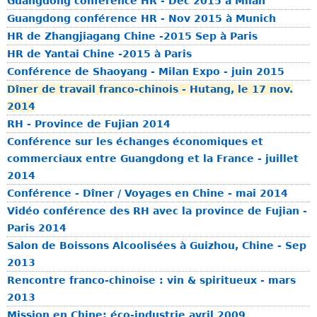
Guangdong conférence HR - Dec 2015 à Milan
n
h
d
Guangdong conférence HR - Nov 2015 à Munich
o
a
o
HR de Zhangjiagang Chine -2015 Sep à Paris
m
o
n
HR de Yantai Chine -2015 à Paris
i
g
Conférence de Shaoyang - Milan Expo - juin 2015
q
Dîner de travail franco-chinois - Hutang, le 17 nov.
u
2014
e
RH - Province de Fujian 2014
d
Conférence sur les échanges économiques et
e
commerciaux entre Guangdong et la France - juillet
l
2014
a
Conférence - Dîner / Voyages en Chine - mai 2014
p
Vidéo conférence des RH avec la province de Fujian -
r
Paris 2014
o
Salon de Boissons Alcoolisées à Guizhou, Chine - Sep
v
2013
i
n
Rencontre franco-chinoise : vin & spiritueux - mars
c
2013
e
Mission en Chine: éco-industrie avril 2009