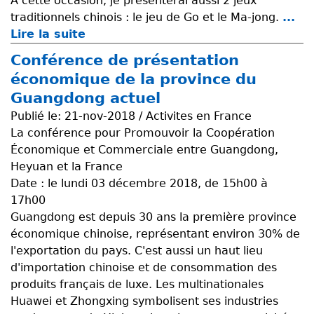
A cette occasion, je présenterai aussi 2 jeux
é
traditionnels chinois : le jeu de Go et le Ma-jong.
...
g
Lire la suite
d
a
e
t
Conférence de présentation
E
i
économique de la province du
x
o
Guangdong actuel
p
n
Publié le:
21-nov-2018 / Activites en France
o
d
La conférence pour Promouvoir la Coopération
s
e
Économique et Commerciale entre Guangdong,
i
l
Heyuan et la France
t
a
Date : le lundi 03 décembre 2018, de 15h00 à
i
m
17h00
o
u
Guangdong est depuis 30 ans la première province
n
n
économique chinoise, représentant environ 30% de
d
i
l'exportation du pays. C'est aussi un haut lieu
u
c
d'importation chinoise et de consommation des
p
i
produits français de luxe. Les multinationales
e
p
Huawei et Zhongxing symbolisent ses industries
i
a